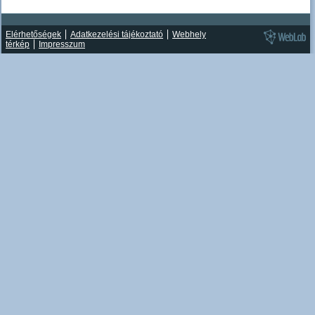
Elérhetőségek
Adatkezelési tájékoztató
Webhely
térkép
Impresszum