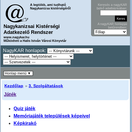
A legtöbb, ami tudható
Keresés a nagyKAR
Nagykanizsa kistérségéről
belső adatbázisában:
A nagyKAR honlapjai
Nagykanizsai Kistérségi
betűrendben:
Adatkezelő Rendszer
www.nagykar.hu
Működteti a Halis István Városi Könyvtár
NagyKAR honlapok:
Honlap menü ▼
Kezdőlap
»
3. Szolgáltatások
Játék
Quiz játék
Memóriajáték települések képeivel
Képkirakó